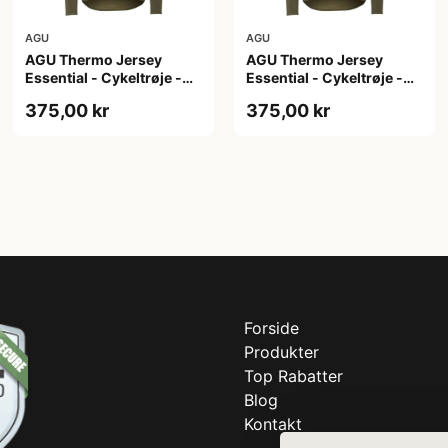
AGU
AGU
AGU Thermo Jersey
AGU Thermo Jersey
Essential - Cykeltrøje -
Essential - Cykeltrøje -
Dame - Army grøn - Str.
Dame - Army grøn - Str. S
375,00 kr
375,00 kr
M
Forside
Produkter
Top Rabatter
Blog
Kontakt