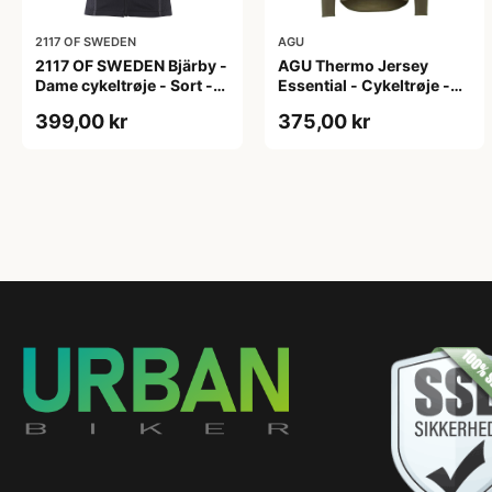
2117 OF SWEDEN
AGU
2117 OF SWEDEN Bjärby -
AGU Thermo Jersey
Dame cykeltrøje - Sort -
Essential - Cykeltrøje -
Str. 44
Dame - Army grøn - Str. L
399,00 kr
375,00 kr