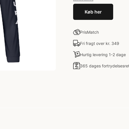
Køb her
PrisMatch
Fri fragt over kr. 349
Hurtig levering 1-2 dage
365 dages fortrydelsesre