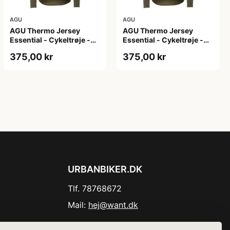
AGU
AGU
AGU Thermo Jersey
AGU Thermo Jersey
Essential - Cykeltrøje -
Essential - Cykeltrøje -
Dame - Army grøn - Str.
Dame - Army grøn - Str.
375,00 kr
375,00 kr
XL
XXL
URBANBIKER.DK
Tlf. 78768672
Mail:
hej@want.dk
Cookie- og privatlivspolitik