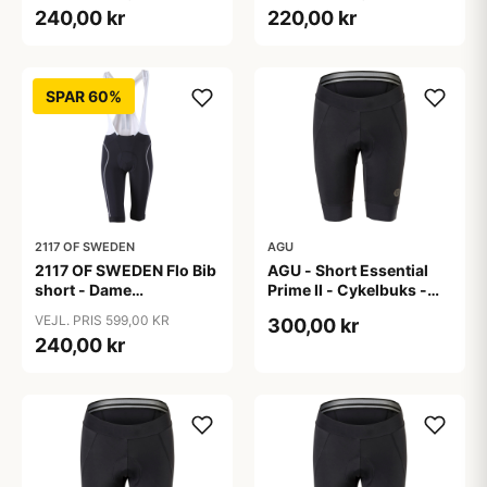
Sort - Str. 36
Sort - Str. 38
240,00 kr
220,00 kr
SPAR 60%
2117 OF SWEDEN
AGU
2117 OF SWEDEN Flo Bib
AGU - Short Essential
short - Dame
Prime II - Cykelbuks -
cykelshorts med seler -
Dame - Sort - Str. S
VEJL. PRIS 599,00 KR
300,00 kr
Sort - Str. 40
240,00 kr