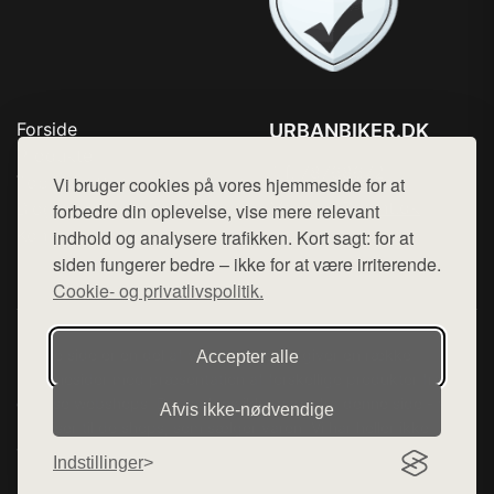
Forside
URBANBIKER.DK
Produkter
Tlf. 78768672
Top Rabatter
Vi bruger cookies på vores hjemmeside for at
Mail:
hej@want.dk
Blog
forbedre din oplevelse, vise mere relevant
Kontakt
indhold og analysere trafikken. Kort sagt: for at
Cookie- og privatlivspolitik
siden fungerer bedre – ikke for at være irriterende.
Cookie- og privatlivspolitik.
Denne side er en del af want.dk, der udgiver en række
Accepter alle
hjemmesider med præsentation af forskellige produkter fra
diverse webshops. Der sælges ikke varer fra denne side - vi
Afvis ikke‑nødvendige
henviser til de shops, som sælger varen. Vi har heller ikke
varerne på lager.
Indstillinger