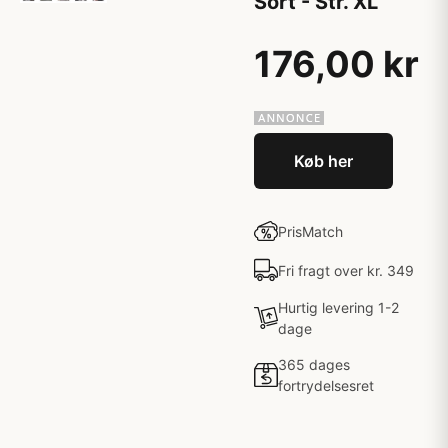
Sort - Str. XL
176,00 kr
Køb her
PrisMatch
Fri fragt over kr. 349
Hurtig levering 1-2
dage
365 dages
fortrydelsesret