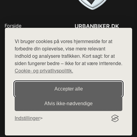
Forside
URBANBIKER.DK
Produkter
Tlf. 78768672
Top Rabatter
Vi bruger cookies på vores hjemmeside for at
Mail:
hej@want.dk
Blog
forbedre din oplevelse, vise mere relevant
Kontakt
indhold og analysere trafikken. Kort sagt: for at
Cookie- og privatlivspolitik
siden fungerer bedre – ikke for at være irriterende.
Cookie- og privatlivspolitik.
Denne side er en del af want.dk, der udgiver en række
Accepter alle
hjemmesider med præsentation af forskellige produkter fra
diverse webshops. Der sælges ikke varer fra denne side - vi
Afvis ikke‑nødvendige
henviser til de shops, som sælger varen. Vi har heller ikke
varerne på lager.
Indstillinger
© 2026 urbanbiker.dk. Alle rettigheder forbeholdes.