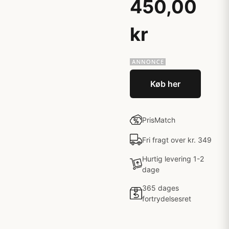
450,00
kr
Køb her
PrisMatch
Fri fragt over kr. 349
Hurtig levering 1-2
dage
365 dages
fortrydelsesret