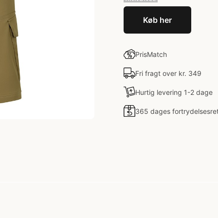
Køb her
PrisMatch
Fri fragt over kr. 349
Hurtig levering 1-2 dage
365 dages fortrydelsesre