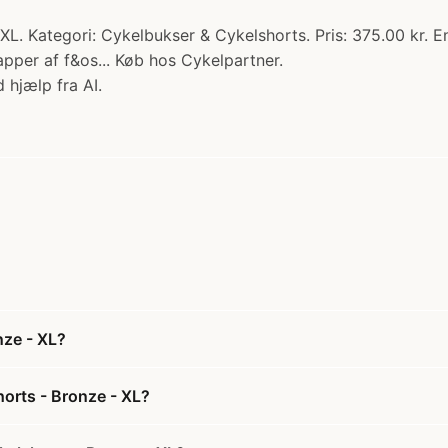
. Kategori: Cykelbukser & Cykelshorts. Pris: 375.00 kr. En
apper af f&os... Køb hos Cykelpartner.
 hjælp fra AI.
nze - XL?
orts - Bronze - XL?