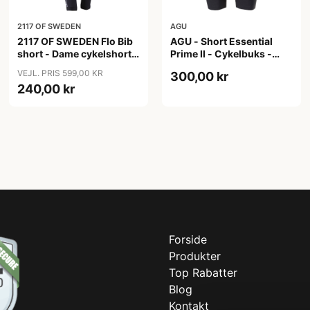
2117 OF SWEDEN
AGU
2117 OF SWEDEN Flo Bib
AGU - Short Essential
short - Dame cykelshorts
Prime II - Cykelbuks -
med seler - Sort - Str. 40
Dame - Sort - Str. S
VEJL. PRIS 599,00 KR
300,00 kr
240,00 kr
Forside
Produkter
Top Rabatter
Blog
Kontakt