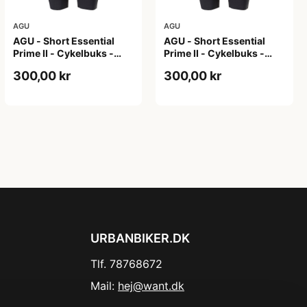
AGU
AGU
AGU - Short Essential
AGU - Short Essential
Prime II - Cykelbuks -
Prime II - Cykelbuks -
Dame - Sort - Str. XL
Dame - Sort - Str. XXL
300,00 kr
300,00 kr
URBANBIKER.DK
Tlf. 78768672
Mail:
hej@want.dk