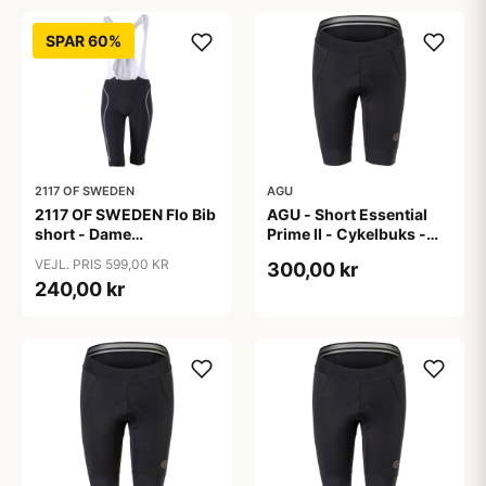
SPAR 60%
2117 OF SWEDEN
AGU
2117 OF SWEDEN Flo Bib
AGU - Short Essential
short - Dame
Prime II - Cykelbuks -
cykelshorts med seler -
Dame - Sort - Str. S
VEJL. PRIS 599,00 KR
300,00 kr
Sort - Str. 40
240,00 kr