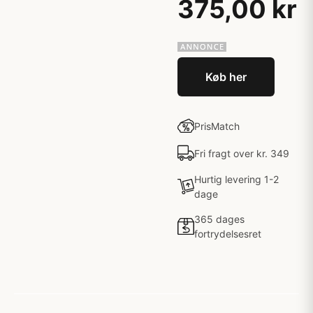
375,00 kr
Køb her
PrisMatch
Fri fragt over kr. 349
Hurtig levering 1-2
dage
365 dages
fortrydelsesret