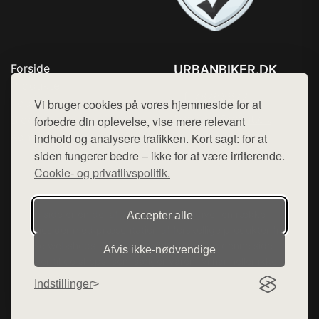
Forside
URBANBIKER.DK
Produkter
Tlf. 78768672
Top Rabatter
Vi bruger cookies på vores hjemmeside for at
Mail:
hej@want.dk
Blog
forbedre din oplevelse, vise mere relevant
Kontakt
indhold og analysere trafikken. Kort sagt: for at
Cookie- og privatlivspolitik
siden fungerer bedre – ikke for at være irriterende.
Cookie- og privatlivspolitik.
Denne side er en del af want.dk, der udgiver en række
Accepter alle
hjemmesider med præsentation af forskellige produkter fra
diverse webshops. Der sælges ikke varer fra denne side - vi
Afvis ikke‑nødvendige
henviser til de shops, som sælger varen. Vi har heller ikke
varerne på lager.
Indstillinger
© 2026 urbanbiker.dk. Alle rettigheder forbeholdes.