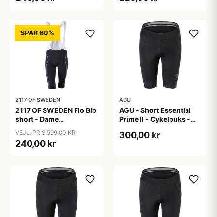
SPAR 60%
2117 OF SWEDEN
AGU
2117 OF SWEDEN Flo Bib
AGU - Short Essential
short - Dame
Prime II - Cykelbuks -
cykelshorts med seler -
Dame - Sort - Str. S
VEJL. PRIS 599,00 KR
300,00 kr
Sort - Str. 40
240,00 kr