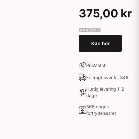
375,00 kr
Køb her
PrisMatch
Fri fragt over kr. 349
Hurtig levering 1-2
dage
365 dages
fortrydelsesret