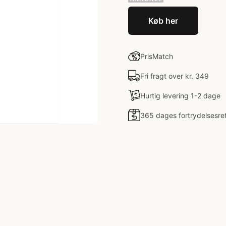
Køb her
PrisMatch
Fri fragt over kr. 349
Hurtig levering 1-2 dage
365 dages fortrydelsesre