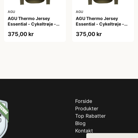
AGU
AGU
AGU Thermo Jersey
AGU Thermo Jersey
Essential - Cykeltrøje -
Essential - Cykeltrøje -
Dame - Army grøn - Str.
Dame - Army grøn - Str. S
375,00 kr
375,00 kr
M
Forside
Produkter
Top Rabatter
Blog
Kontakt