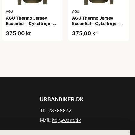
AGU
AGU
AGU Thermo Jersey
AGU Thermo Jersey
Essential - Cykeltrøje -
Essential - Cykeltrøje -
Dame - Army grøn - Str.
Dame - Army grøn - Str.
375,00 kr
375,00 kr
XL
XXL
URBANBIKER.DK
Tlf. 78768672
Mail:
hej@want.dk
Cookie- og privatlivspolitik