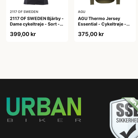
2117 OF SWEDEN
AGU
2117 OF SWEDEN Bjärby -
AGU Thermo Jersey
Dame cykeltrøje - Sort -
Essential - Cykeltrøje -
Str. 44
Dame - Army grøn - Str. L
399,00 kr
375,00 kr