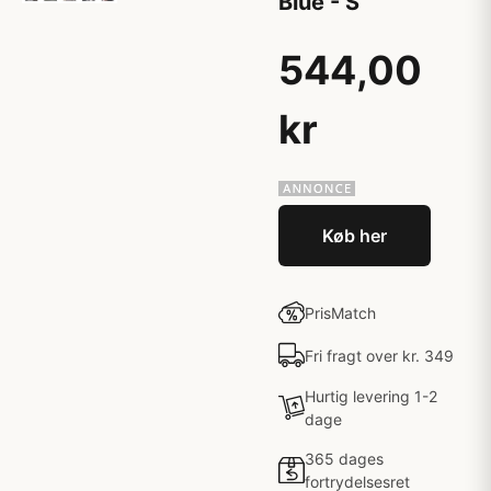
Blue - S
544,00
kr
Køb her
PrisMatch
Fri fragt over kr. 349
Hurtig levering 1-2
dage
365 dages
fortrydelsesret