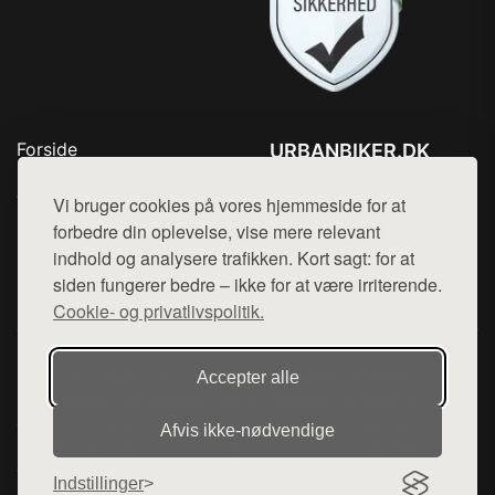
Forside
URBANBIKER.DK
Produkter
Tlf. 78768672
Top Rabatter
Vi bruger cookies på vores hjemmeside for at
Mail:
hej@want.dk
Blog
forbedre din oplevelse, vise mere relevant
Kontakt
indhold og analysere trafikken. Kort sagt: for at
Cookie- og privatlivspolitik
siden fungerer bedre – ikke for at være irriterende.
Cookie- og privatlivspolitik.
Denne side er en del af want.dk, der udgiver en række
Accepter alle
hjemmesider med præsentation af forskellige produkter fra
diverse webshops. Der sælges ikke varer fra denne side - vi
Afvis ikke‑nødvendige
henviser til de shops, som sælger varen. Vi har heller ikke
varerne på lager.
Indstillinger