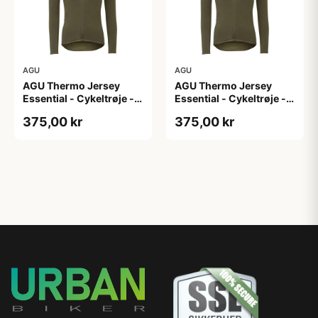
AGU
AGU
AGU Thermo Jersey
AGU Thermo Jersey
Essential - Cykeltrøje -
Essential - Cykeltrøje -
Dame - Army grøn - Str.
Dame - Army grøn - Str.
375,00 kr
375,00 kr
XL
XXL