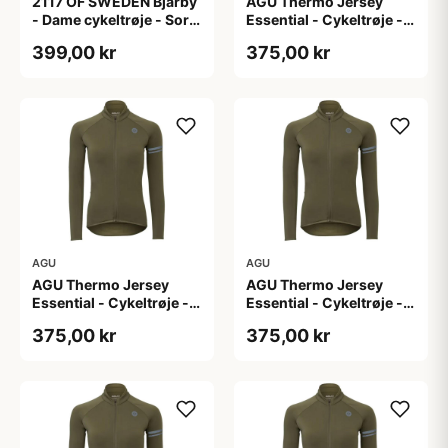
2117 OF SWEDEN Bjärby
AGU Thermo Jersey
- Dame cykeltrøje - Sort
Essential - Cykeltrøje -
- Str. 44
Dame - Army grøn - Str.
399,00 kr
375,00 kr
L
AGU
AGU
AGU Thermo Jersey
AGU Thermo Jersey
Essential - Cykeltrøje -
Essential - Cykeltrøje -
Dame - Army grøn - Str.
Dame - Army grøn - Str.
375,00 kr
375,00 kr
M
S