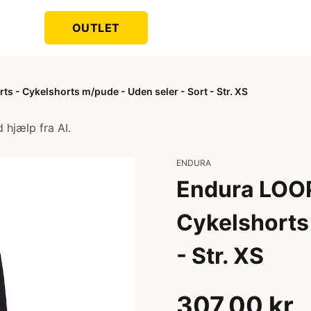
OUTLET
s - Cykelshorts m/pude - Uden seler - Sort - Str. XS
 hjælp fra AI.
ENDURA
Endura LOOP
Cykelshorts 
- Str. XS
307,00 kr