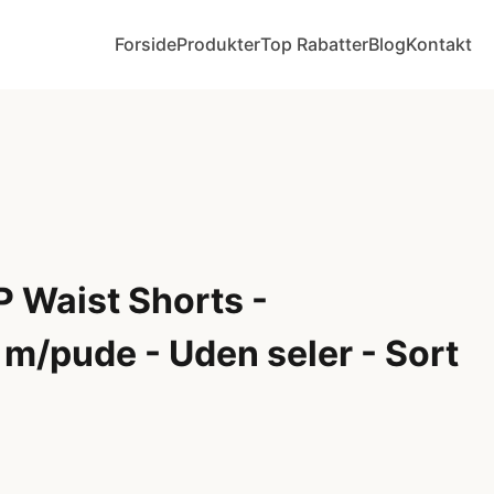
Forside
Produkter
Top Rabatter
Blog
Kontakt
 Waist Shorts -
m/pude - Uden seler - Sort