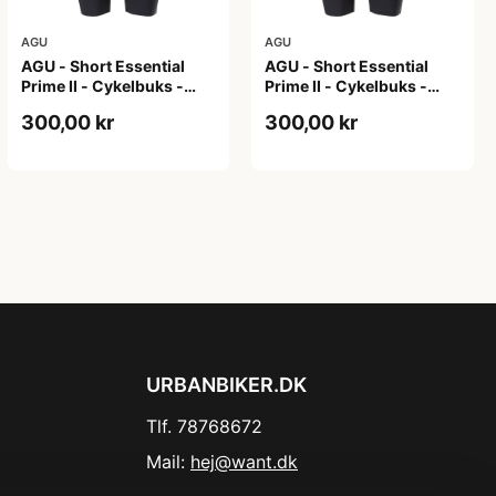
AGU
AGU
AGU - Short Essential
AGU - Short Essential
Prime II - Cykelbuks -
Prime II - Cykelbuks -
Dame - Sort - Str. XL
Dame - Sort - Str. XXL
300,00 kr
300,00 kr
URBANBIKER.DK
Tlf. 78768672
Mail:
hej@want.dk