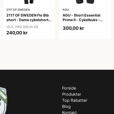
2117 OF SWEDEN
AGU
2117 OF SWEDEN Flo Bib
AGU - Short Essential
short - Dame cykelshorts
Prime II - Cykelbuks -
med seler - Sort - Str. 40
Dame - Sort - Str. S
VEJL. PRIS 599,00 KR
300,00 kr
240,00 kr
Forside
Produkter
Top Rabatter
Blog
Kontakt