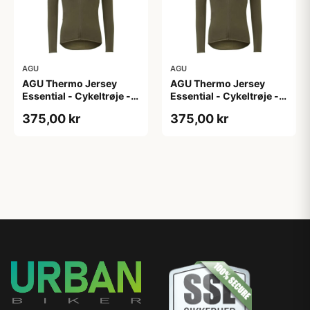
AGU
AGU
AGU Thermo Jersey
AGU Thermo Jersey
Essential - Cykeltrøje -
Essential - Cykeltrøje -
Dame - Army grøn - Str.
Dame - Army grøn - Str.
375,00 kr
375,00 kr
XL
XXL