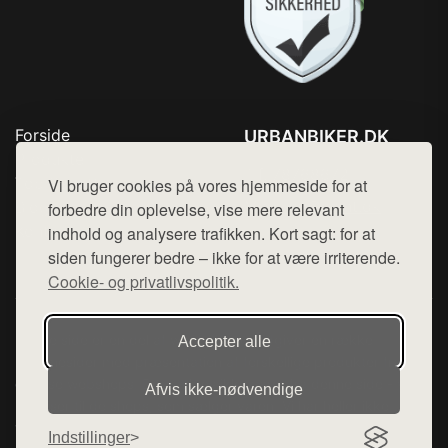
Forside
URBANBIKER.DK
Produkter
Tlf. 78768672
Top Rabatter
Vi bruger cookies på vores hjemmeside for at
Mail:
hej@want.dk
Blog
forbedre din oplevelse, vise mere relevant
Kontakt
indhold og analysere trafikken. Kort sagt: for at
Cookie- og privatlivspolitik
siden fungerer bedre – ikke for at være irriterende.
Cookie- og privatlivspolitik.
Denne side er en del af want.dk, der udgiver en række
Accepter alle
hjemmesider med præsentation af forskellige produkter fra
diverse webshops. Der sælges ikke varer fra denne side - vi
Afvis ikke‑nødvendige
henviser til de shops, som sælger varen. Vi har heller ikke
varerne på lager.
Indstillinger