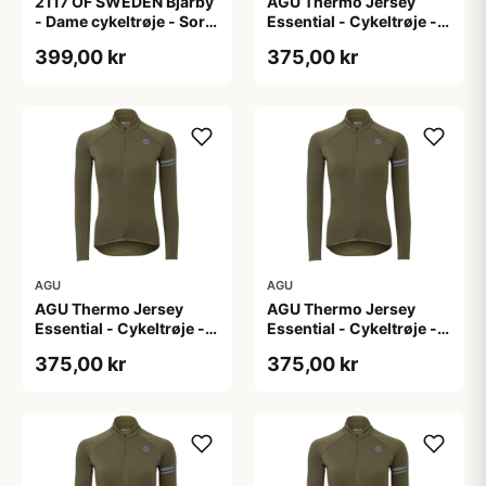
2117 OF SWEDEN Bjärby
AGU Thermo Jersey
- Dame cykeltrøje - Sort
Essential - Cykeltrøje -
- Str. 44
Dame - Army grøn - Str.
399,00 kr
375,00 kr
L
AGU
AGU
AGU Thermo Jersey
AGU Thermo Jersey
Essential - Cykeltrøje -
Essential - Cykeltrøje -
Dame - Army grøn - Str.
Dame - Army grøn - Str.
375,00 kr
375,00 kr
M
S