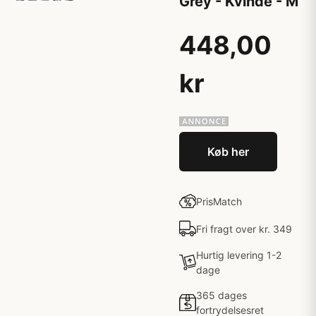
Grey - Kvinde - M
448,00
kr
Køb her
PrisMatch
Fri fragt over kr. 349
Hurtig levering 1-2
dage
365 dages
fortrydelsesret