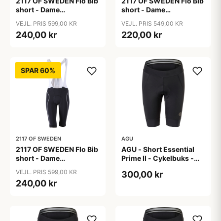
2117 OF SWEDEN Flo Bib
2117 OF SWEDEN Flo Bib
short - Dame
short - Dame
cykelshorts med seler -
cykelshorts med seler -
VEJL. PRIS 599,00 KR
VEJL. PRIS 549,00 KR
Sort - Str. 36
Sort - Str. 38
240,00 kr
220,00 kr
SPAR 60%
2117 OF SWEDEN
AGU
2117 OF SWEDEN Flo Bib
AGU - Short Essential
short - Dame
Prime II - Cykelbuks -
cykelshorts med seler -
Dame - Sort - Str. S
VEJL. PRIS 599,00 KR
300,00 kr
Sort - Str. 40
240,00 kr