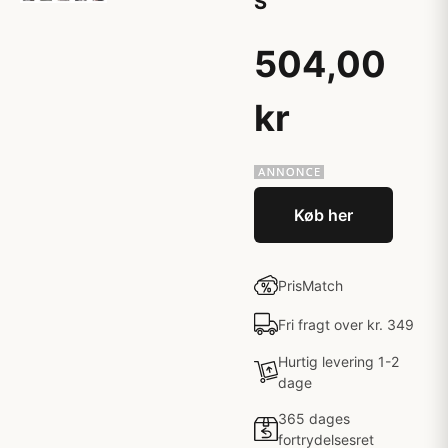
S
504,00
kr
Køb her
PrisMatch
Fri fragt over kr. 349
Hurtig levering 1-2
dage
365 dages
fortrydelsesret