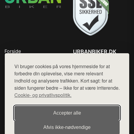
Forside
URBANBIKER.DK
Produkter
Tlf. 78768672
Top Rabatter
Vi bruger cookies på vores hjemmeside for at
Mail:
hej@want.dk
Blog
forbedre din oplevelse, vise mere relevant
Kontakt
indhold og analysere trafikken. Kort sagt: for at
Cookie- og privatlivspolitik
siden fungerer bedre – ikke for at være irriterende.
Cookie- og privatlivspolitik.
Denne side er en del af want.dk, der udgiver en række
Accepter alle
hjemmesider med præsentation af forskellige produkter fra
diverse webshops. Der sælges ikke varer fra denne side - vi
Afvis ikke‑nødvendige
henviser til de shops, som sælger varen. Vi har heller ikke