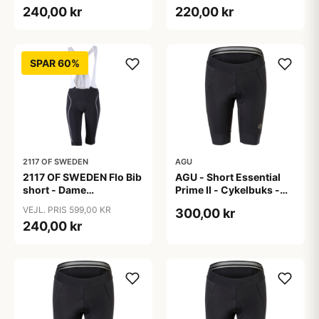
Sort - Str. 36
Sort - Str. 38
240,00 kr
220,00 kr
SPAR 60%
2117 OF SWEDEN
AGU
2117 OF SWEDEN Flo Bib
AGU - Short Essential
short - Dame
Prime II - Cykelbuks -
cykelshorts med seler -
Dame - Sort - Str. S
VEJL. PRIS 599,00 KR
300,00 kr
Sort - Str. 40
240,00 kr