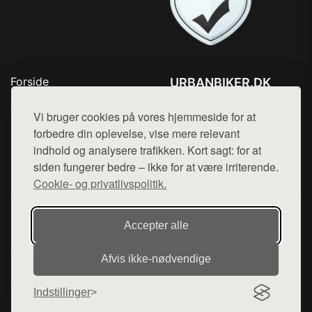
Forside
URBANBIKER.DK
Produkter
Tlf. 78768672
Top Rabatter
Vi bruger cookies på vores hjemmeside for at
Mail:
hej@want.dk
Blog
forbedre din oplevelse, vise mere relevant
Kontakt
indhold og analysere trafikken. Kort sagt: for at
Cookie- og privatlivspolitik
siden fungerer bedre – ikke for at være irriterende.
Cookie- og privatlivspolitik.
Denne side er en del af want.dk, der udgiver en række
Accepter alle
hjemmesider med præsentation af forskellige produkter fra
diverse webshops. Der sælges ikke varer fra denne side - vi
Afvis ikke‑nødvendige
henviser til de shops, som sælger varen. Vi har heller ikke
varerne på lager.
Indstillinger