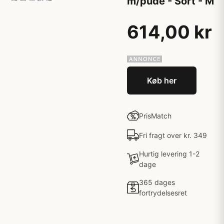
m/pude - Sort - M
614,00 kr
Køb her
PrisMatch
Fri fragt over kr. 349
Hurtig levering 1-2
dage
365 dages
fortrydelsesret