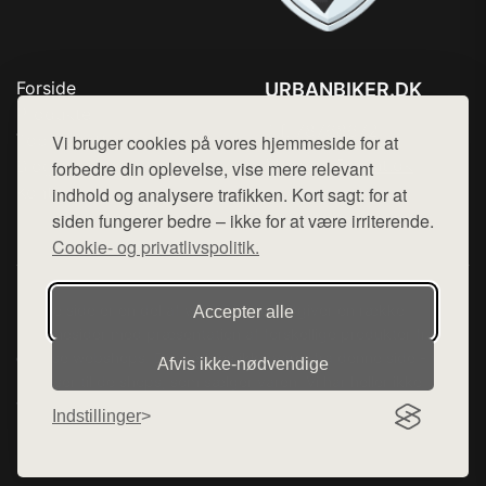
Forside
URBANBIKER.DK
Produkter
Tlf. 78768672
Top Rabatter
Vi bruger cookies på vores hjemmeside for at
Mail:
hej@want.dk
Blog
forbedre din oplevelse, vise mere relevant
Kontakt
indhold og analysere trafikken. Kort sagt: for at
Cookie- og privatlivspolitik
siden fungerer bedre – ikke for at være irriterende.
Cookie- og privatlivspolitik.
Denne side er en del af want.dk, der udgiver en række
Accepter alle
hjemmesider med præsentation af forskellige produkter fra
diverse webshops. Der sælges ikke varer fra denne side - vi
Afvis ikke‑nødvendige
henviser til de shops, som sælger varen. Vi har heller ikke
varerne på lager.
Indstillinger
© 2026 urbanbiker.dk. Alle rettigheder forbeholdes.