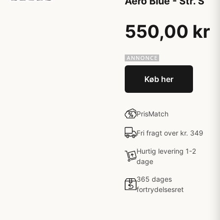
Aero Blue - Str. S
550,00 kr
Køb her
PrisMatch
Fri fragt over kr. 349
Hurtig levering 1-2
dage
365 dages
fortrydelsesret