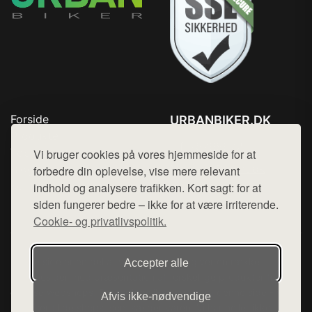
Forside
URBANBIKER.DK
Produkter
Tlf. 78768672
Top Rabatter
Vi bruger cookies på vores hjemmeside for at
Mail:
hej@want.dk
Blog
forbedre din oplevelse, vise mere relevant
Kontakt
indhold og analysere trafikken. Kort sagt: for at
Cookie- og privatlivspolitik
siden fungerer bedre – ikke for at være irriterende.
Cookie- og privatlivspolitik.
Denne side er en del af want.dk, der udgiver en række
Accepter alle
hjemmesider med præsentation af forskellige produkter fra
diverse webshops. Der sælges ikke varer fra denne side - vi
Afvis ikke‑nødvendige
henviser til de shops, som sælger varen. Vi har heller ikke