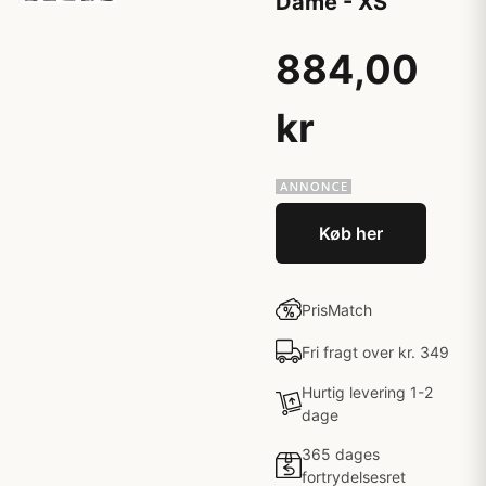
Dame - XS
884,00
kr
Køb her
PrisMatch
Fri fragt over kr. 349
Hurtig levering 1-2
dage
365 dages
fortrydelsesret