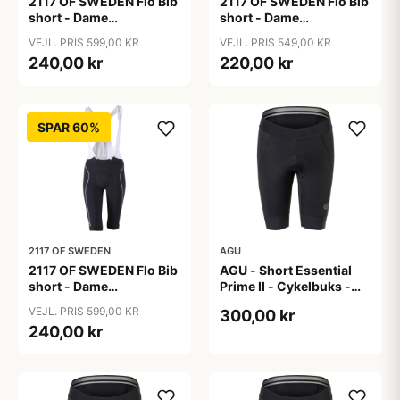
2117 OF SWEDEN Flo Bib
2117 OF SWEDEN Flo Bib
short - Dame
short - Dame
cykelshorts med seler -
cykelshorts med seler -
VEJL. PRIS 599,00 KR
VEJL. PRIS 549,00 KR
Sort - Str. 36
Sort - Str. 38
240,00 kr
220,00 kr
SPAR 60%
2117 OF SWEDEN
AGU
2117 OF SWEDEN Flo Bib
AGU - Short Essential
short - Dame
Prime II - Cykelbuks -
cykelshorts med seler -
Dame - Sort - Str. S
VEJL. PRIS 599,00 KR
300,00 kr
Sort - Str. 40
240,00 kr