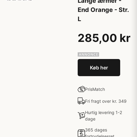
Lange ærmer -
End Orange - Str.
L
285,00 kr
Køb her
PrisMatch
Fri fragt over kr. 349
Hurtig levering 1-2
dage
365 dages
fortrydelsesret