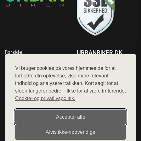
Forside
URBANBIKER.DK
Produkter
Tlf. 78768672
Top Rabatter
Vi bruger cookies på vores hjemmeside for at
Mail:
hej@want.dk
Blog
forbedre din oplevelse, vise mere relevant
Kontakt
indhold og analysere trafikken. Kort sagt: for at
Cookie- og privatlivspolitik
siden fungerer bedre – ikke for at være irriterende.
Cookie- og privatlivspolitik.
Denne side er en del af want.dk, der udgiver en række
Accepter alle
hjemmesider med præsentation af forskellige produkter fra
diverse webshops. Der sælges ikke varer fra denne side - vi
Afvis ikke‑nødvendige
henviser til de shops, som sælger varen. Vi har heller ikke