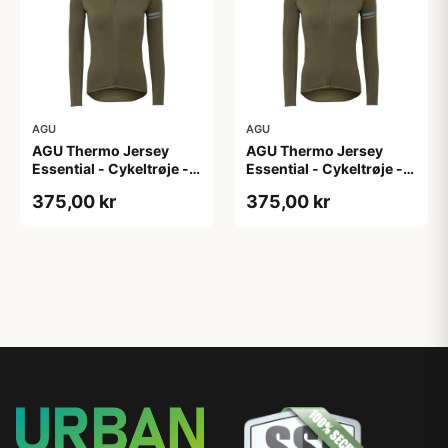
AGU
AGU
AGU Thermo Jersey
AGU Thermo Jersey
Essential - Cykeltrøje -
Essential - Cykeltrøje -
Dame - Army grøn - Str.
Dame - Army grøn - Str.
375,00 kr
375,00 kr
XL
XXL