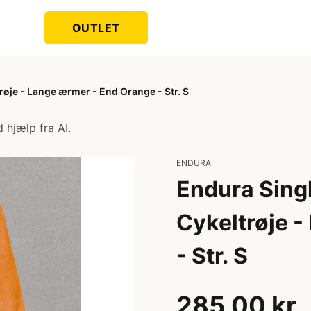
OUTLET
røje - Lange ærmer - End Orange - Str. S
 hjælp fra AI.
ENDURA
Endura Singl
Cykeltrøje 
- Str. S
285,00 kr