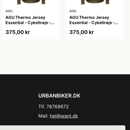
AGU
AGU
AGU Thermo Jersey
AGU Thermo Jersey
Essential - Cykeltrøje -
Essential - Cykeltrøje -
Dame - Army grøn - Str.
Dame - Army grøn - Str.
375,00 kr
375,00 kr
XL
XXL
URBANBIKER.DK
Tlf. 78768672
Mail:
hej@want.dk
Cookie- og privatlivspolitik