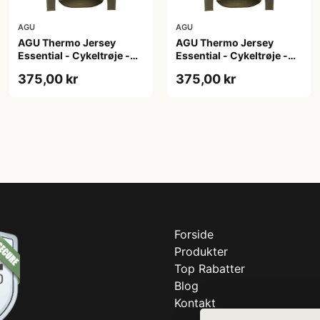
AGU
AGU
AGU Thermo Jersey
AGU Thermo Jersey
Essential - Cykeltrøje -
Essential - Cykeltrøje -
Dame - Army grøn - Str.
Dame - Army grøn - Str. S
375,00 kr
375,00 kr
M
Forside
Produkter
Top Rabatter
Blog
Kontakt