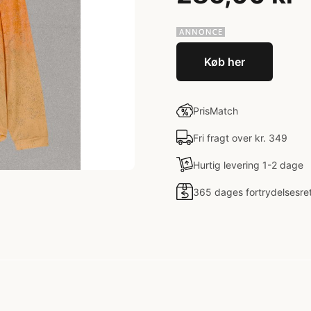
Køb her
PrisMatch
Fri fragt over kr. 349
Hurtig levering 1-2 dage
365 dages fortrydelsesre