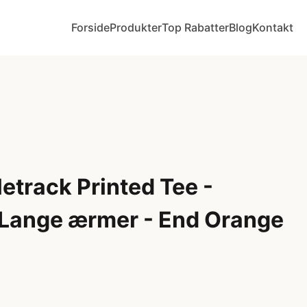
Forside
Produkter
Top Rabatter
Blog
Kontakt
etrack Printed Tee -
- Lange ærmer - End Orange