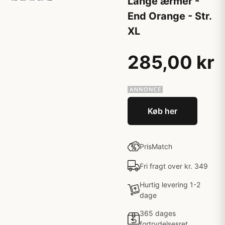
Lange ærmer -
End Orange - Str.
XL
285,00 kr
Køb her
PrisMatch
Fri fragt over kr. 349
Hurtig levering 1-2
dage
365 dages
fortrydelsesret