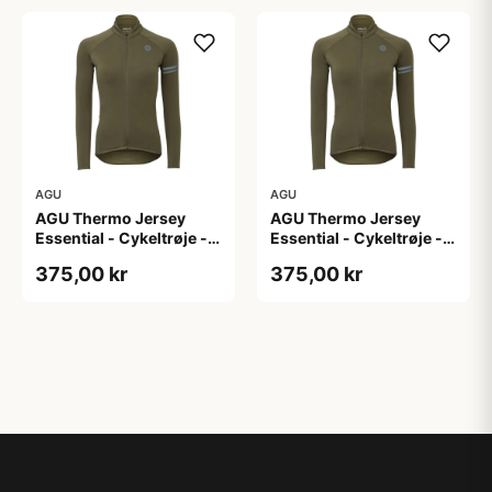
AGU
AGU
AGU Thermo Jersey
AGU Thermo Jersey
Essential - Cykeltrøje -
Essential - Cykeltrøje -
Dame - Army grøn - Str.
Dame - Army grøn - Str.
375,00 kr
375,00 kr
XL
XXL