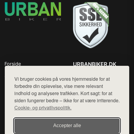
Forside
URBANBIKER.DK
Produkter
Tlf. 78768672
Top Rabatter
Vi bruger cookies på vores hjemmeside for at
Mail:
hej@want.dk
Blog
forbedre din oplevelse, vise mere relevant
Kontakt
indhold og analysere trafikken. Kort sagt: for at
Cookie- og privatlivspolitik
siden fungerer bedre – ikke for at være irriterende.
Cookie- og privatlivspolitik.
Denne side er en del af want.dk, der udgiver en række
Accepter alle
hjemmesider med præsentation af forskellige produkter fra