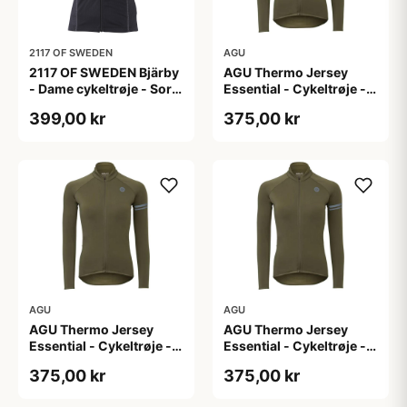
2117 OF SWEDEN
AGU
2117 OF SWEDEN Bjärby
AGU Thermo Jersey
- Dame cykeltrøje - Sort
Essential - Cykeltrøje -
- Str. 44
Dame - Army grøn - Str.
399,00 kr
375,00 kr
L
AGU
AGU
AGU Thermo Jersey
AGU Thermo Jersey
Essential - Cykeltrøje -
Essential - Cykeltrøje -
Dame - Army grøn - Str.
Dame - Army grøn - Str.
375,00 kr
375,00 kr
M
S