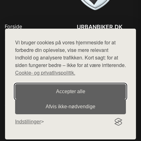
Forside
URBANBIKER.DK
Produkter
Tlf. 78768672
Top Rabatter
Vi bruger cookies på vores hjemmeside for at
Mail:
hej@want.dk
Blog
forbedre din oplevelse, vise mere relevant
Kontakt
indhold og analysere trafikken. Kort sagt: for at
Cookie- og privatlivspolitik
siden fungerer bedre – ikke for at være irriterende.
Cookie- og privatlivspolitik.
Denne side er en del af want.dk, der udgiver en række
Accepter alle
hjemmesider med præsentation af forskellige produkter fra
diverse webshops. Der sælges ikke varer fra denne side - vi
Afvis ikke‑nødvendige
henviser til de shops, som sælger varen. Vi har heller ikke
varerne på lager.
Indstillinger
© 2026 urbanbiker.dk. Alle rettigheder forbeholdes.