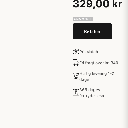
329,00 kr
Køb her
PrisMatch
Fri fragt over kr. 349
Hurtig levering 1-2
dage
365 dages
fortrydelsesret