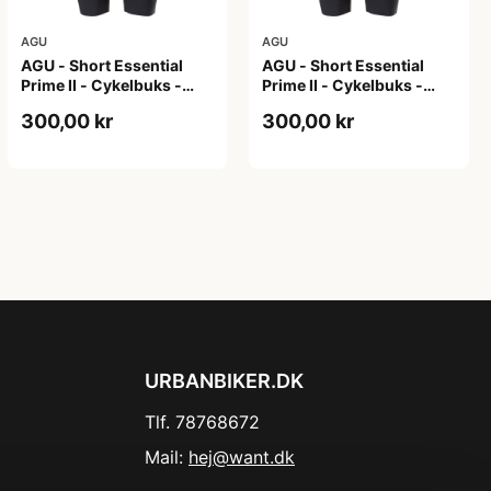
AGU
AGU
AGU - Short Essential
AGU - Short Essential
Prime II - Cykelbuks -
Prime II - Cykelbuks -
Dame - Sort - Str. XL
Dame - Sort - Str. XXL
300,00 kr
300,00 kr
URBANBIKER.DK
Tlf. 78768672
Mail:
hej@want.dk