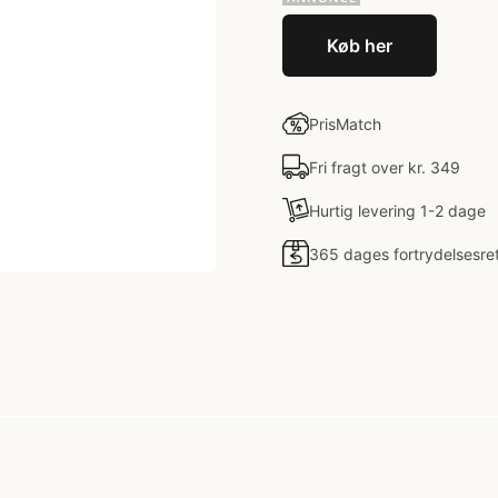
Køb her
PrisMatch
Fri fragt over kr. 349
Hurtig levering 1-2 dage
365 dages fortrydelsesre