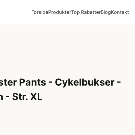
Forside
Produkter
Top Rabatter
Blog
Kontakt
ster Pants - Cykelbukser -
- Str. XL