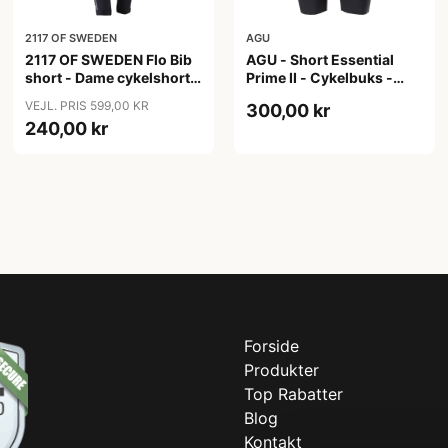
2117 OF SWEDEN
AGU
2117 OF SWEDEN Flo Bib
AGU - Short Essential
short - Dame cykelshorts
Prime II - Cykelbuks -
med seler - Sort - Str. 40
Dame - Sort - Str. S
VEJL. PRIS 599,00 KR
300,00 kr
240,00 kr
Forside
Produkter
Top Rabatter
Blog
Kontakt