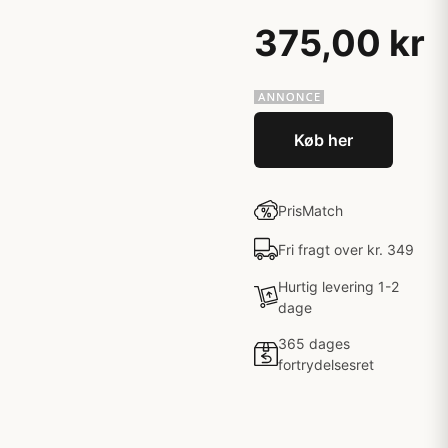
375,00 kr
Køb her
PrisMatch
Fri fragt over kr. 349
Hurtig levering 1-2
dage
365 dages
fortrydelsesret