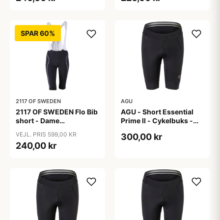
SPAR 60%
2117 OF SWEDEN
AGU
2117 OF SWEDEN Flo Bib
AGU - Short Essential
short - Dame
Prime II - Cykelbuks -
cykelshorts med seler -
Dame - Sort - Str. S
VEJL. PRIS 599,00 KR
300,00 kr
Sort - Str. 40
240,00 kr