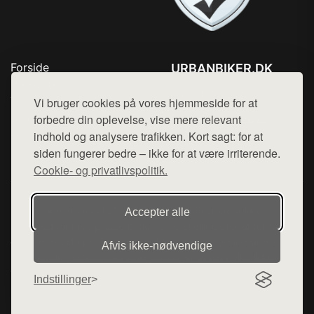
Forside
URBANBIKER.DK
Produkter
Tlf. 78768672
Top Rabatter
Vi bruger cookies på vores hjemmeside for at
Mail:
hej@want.dk
Blog
forbedre din oplevelse, vise mere relevant
Kontakt
indhold og analysere trafikken. Kort sagt: for at
Cookie- og privatlivspolitik
siden fungerer bedre – ikke for at være irriterende.
Cookie- og privatlivspolitik.
Denne side er en del af want.dk, der udgiver en række
Accepter alle
hjemmesider med præsentation af forskellige produkter fra
diverse webshops. Der sælges ikke varer fra denne side - vi
Afvis ikke‑nødvendige
henviser til de shops, som sælger varen. Vi har heller ikke
varerne på lager.
Indstillinger
© 2026 urbanbiker.dk. Alle rettigheder forbeholdes.