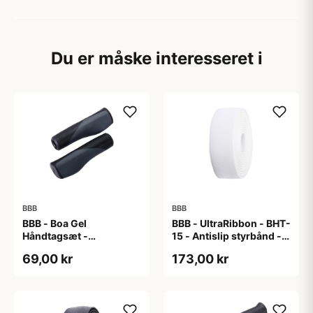
Du er måske interesseret i
BBB
BBB
BBB - Boa Gel
BBB - UltraRibbon - BHT-
Håndtagsæt -
15 - Antislip styrbånd -
130/130mm - Sort/grå
200x3cm - Hvid
69,00 kr
173,00 kr