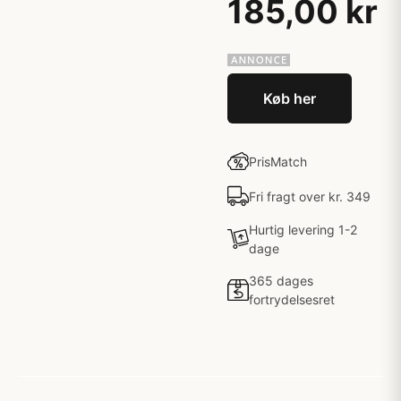
185,00 kr
Køb her
PrisMatch
Fri fragt over kr. 349
Hurtig levering 1-2
dage
365 dages
fortrydelsesret