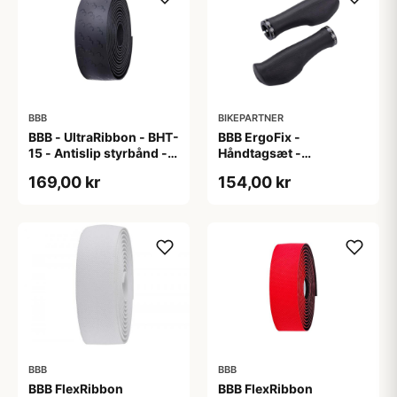
BBB
BIKEPARTNER
BBB - UltraRibbon - BHT-
BBB ErgoFix -
15 - Antislip styrbånd -
Håndtagsæt -
200x3cm - Sort
Ergonomisk - 132 mm -
169,00 kr
154,00 kr
Sort
BBB
BBB
BBB FlexRibbon
BBB FlexRibbon