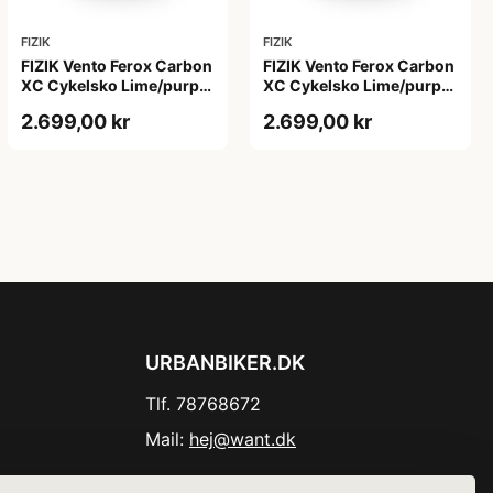
FIZIK
FIZIK
FIZIK Vento Ferox Carbon
FIZIK Vento Ferox Carbon
XC Cykelsko Lime/purple
XC Cykelsko Lime/purple
44
45
2.699,00 kr
2.699,00 kr
URBANBIKER.DK
Tlf. 78768672
Mail:
hej@want.dk
Cookie- og privatlivspolitik