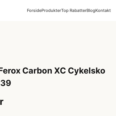
Forside
Produkter
Top Rabatter
Blog
Kontakt
 Ferox Carbon XC Cykelsko
 39
r