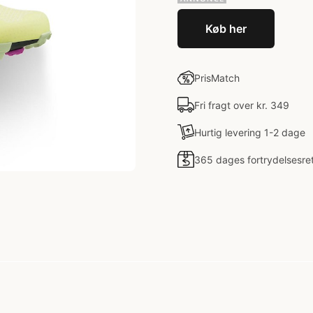
Køb her
PrisMatch
Fri fragt over kr. 349
Hurtig levering 1-2 dage
365 dages fortrydelsesre