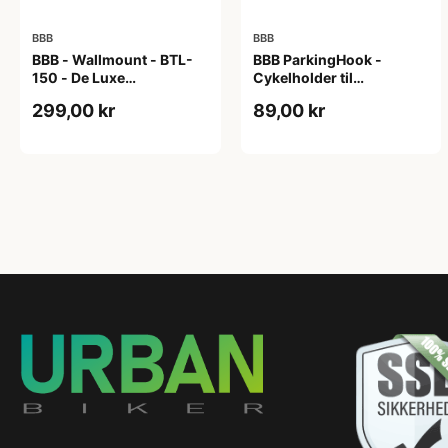
BBB
BBB
BBB - Wallmount - BTL-
BBB ParkingHook -
150 - De Luxe
Cykelholder til
vægophæng - Foldbar -
vægophæng
299,00 kr
89,00 kr
Max 20 kg - Sort