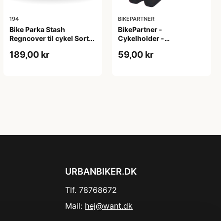
194
BIKEPARTNER
Bike Parka Stash
BikePartner -
Regncover til cykel Sort
Cykelholder -
220x140x60 cm
Pedalmodel for
189,00 kr
59,00 kr
vægophæng - Sort
URBANBIKER.DK
Tlf. 78768672
Mail:
hej@want.dk