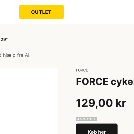
OUTLET
-29"
 hjælp fra AI.
FORCE
FORCE cykel
129,00 kr
Køb her