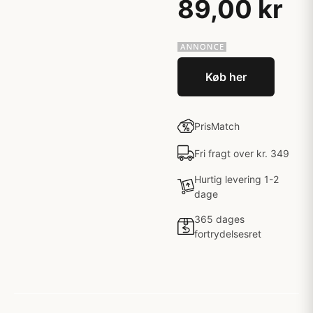
89,00 kr
Køb her
PrisMatch
Fri fragt over kr. 349
Hurtig levering 1-2
dage
365 dages
fortrydelsesret