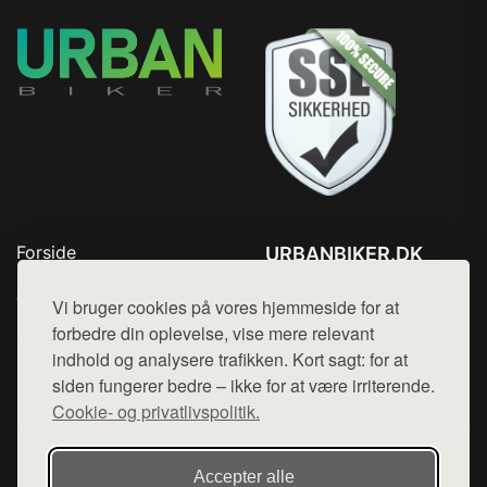
Forside
URBANBIKER.DK
Produkter
Tlf. 78768672
Top Rabatter
Vi bruger cookies på vores hjemmeside for at
Mail:
hej@want.dk
Blog
forbedre din oplevelse, vise mere relevant
Kontakt
indhold og analysere trafikken. Kort sagt: for at
Cookie- og privatlivspolitik
siden fungerer bedre – ikke for at være irriterende.
Cookie- og privatlivspolitik.
Denne side er en del af want.dk, der udgiver en række
Accepter alle