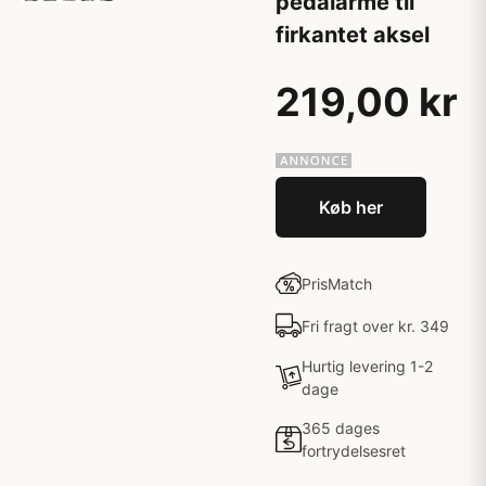
pedalarme til
firkantet aksel
219,00 kr
Køb her
PrisMatch
Fri fragt over kr. 349
Hurtig levering 1-2
dage
365 dages
fortrydelsesret