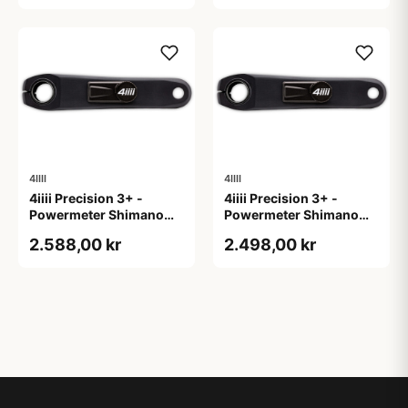
4IIII
4IIII
4iiii Precision 3+ -
4iiii Precision 3+ -
Powermeter Shimano
Powermeter Shimano
105 R7100 - Single side
105 R7100 - Single side
2.588,00 kr
2.498,00 kr
- 165mm
- 170mm