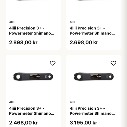
4IIII
4IIII
4iiii Precision 3+ -
4iiii Precision 3+ -
Powermeter Shimano
Powermeter Shimano
105 R7000 - Single side
105 R7000 - Single side
2.898,00 kr
2.698,00 kr
- 165mm
- 170mm
4IIII
4IIII
4iiii Precision 3+ -
4iiii Precision 3+ -
Powermeter Shimano
Powermeter Shimano
105 R7000 - Single side
105 R7000 - Single side
2.468,00 kr
3.195,00 kr
- 172,5mm
- 175mm