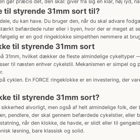
gør præcis det, den skal: giver fra sig en klar, høj lyd, nå
til styrende 31mm sort til?
dele, du kan have. Du bruger den, når du skal advare fodgæ
 stærkt befærdede ruter eller i byen, hvor der er meget at
lvfølgelig er en god ringeklokke simpelthen nemmere at brug
ke til styrende 31mm sort
å 31mm, hvilket dækker de fleste almindelige cykeltyper — 
passer til næsten enhver cykelstil. Mekanismen er simpel og 
r.
cyklen. En FORCE ringeklokke er en investering, der varer 
ke til styrende 31mm sort?
sikkerhed alvorligt, men også af helt almindelige folk, der
en, pendlere, der skal gennem befærdede cykelstier, eller ba
atning, når den klokke, de havde, er slidt eller til gengæl
nisk løsning, bare klassisk og solid.