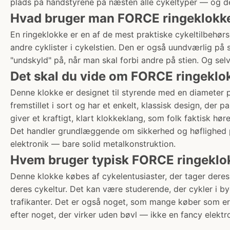
plads på håndstyrene på næsten alle cykeltyper — og den 
Hvad bruger man FORCE ringeklokke 
En ringeklokke er en af de mest praktiske cykeltilbehørs
andre cyklister i cykelstien. Den er også uundværlig på
"undskyld" på, når man skal forbi andre på stien. Og se
Det skal du vide om FORCE ringeklok
Denne klokke er designet til styrende med en diameter p
fremstillet i sort og har et enkelt, klassisk design, der 
giver et kraftigt, klart klokkeklang, som folk faktisk høre
Det handler grundlæggende om sikkerhed og høflighed på 
elektronik — bare solid metalkonstruktion.
Hvem bruger typisk FORCE ringeklok
Denne klokke købes af cykelentusiaster, der tager deres 
deres cykeltur. Det kan være studerende, der cykler i by
trafikanter. Det er også noget, som mange køber som erst
efter noget, der virker uden bøvl — ikke en fancy elektro