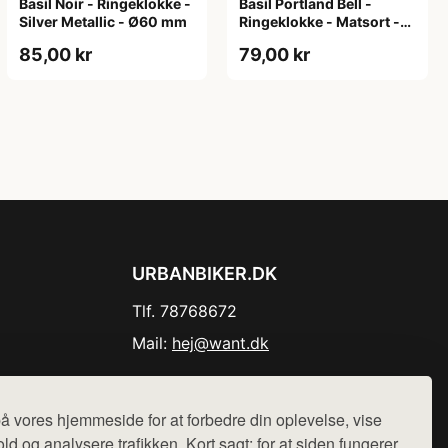
Basil Noir - Ringeklokke -
Basil Portland Bell -
Silver Metallic - Ø60 mm
Ringeklokke - Matsort -
55 mm
85,00 kr
79,00 kr
URBANBIKER.DK
Tlf. 78768672
Mail:
hej@want.dk
Cookie- og privatlivspolitik
å vores hjemmeside for at forbedre din oplevelse, vise
ld og analysere trafikken. Kort sagt: for at siden fungerer