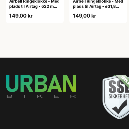
Airbell Ringeklokke - Med
Airbell Ringeklokke - Med
plads til Airtag - ø22 mm
plads til Airtag - ø31,8
- Sort
mm - Sort
149,00 kr
149,00 kr