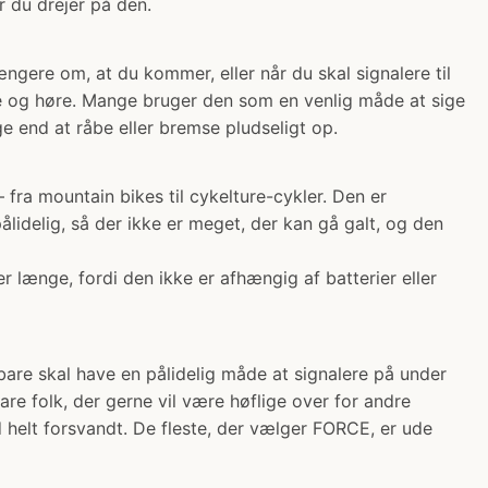
r du drejer på den.
ngere om, at du kommer, eller når du skal signalere til
 se og høre. Mange bruger den som en venlig måde at sige
e end at råbe eller bremse pludseligt op.
fra mountain bikes til cykelture-cykler. Den er
pålidelig, så der ikke er meget, der kan gå galt, og den
længe, fordi den ikke er afhængig af batterier eller
 bare skal have en pålidelig måde at signalere på under
re folk, der gerne vil være høflige over for andre
d helt forsvandt. De fleste, der vælger FORCE, er ude