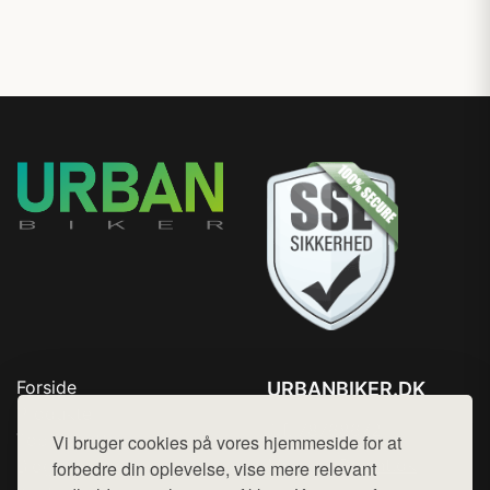
Forside
URBANBIKER.DK
Produkter
Tlf. 78768672
Top Rabatter
Vi bruger cookies på vores hjemmeside for at
Mail:
hej@want.dk
Blog
forbedre din oplevelse, vise mere relevant