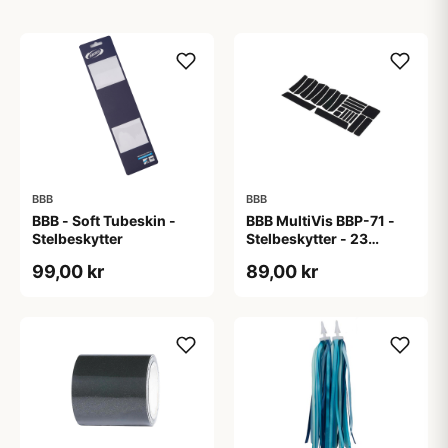
BBB
BBB
BBB - Soft Tubeskin -
BBB MultiVis BBP-71 -
Stelbeskytter
Stelbeskytter - 23
stickers - Reflekterende
99,00 kr
89,00 kr
- Sort