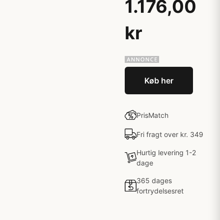
1.176,00
kr
Køb her
PrisMatch
Fri fragt over kr. 349
Hurtig levering 1-2
dage
365 dages
fortrydelsesret