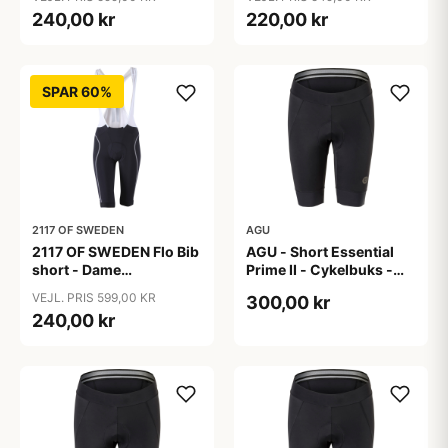
Sort - Str. 36
Sort - Str. 38
240,00 kr
220,00 kr
SPAR 60%
2117 OF SWEDEN
AGU
2117 OF SWEDEN Flo Bib
AGU - Short Essential
short - Dame
Prime II - Cykelbuks -
cykelshorts med seler -
Dame - Sort - Str. S
VEJL. PRIS 599,00 KR
300,00 kr
Sort - Str. 40
240,00 kr