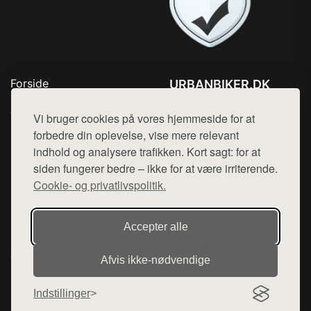
Forside
URBANBIKER.DK
Produkter
Tlf. 78768672
Top Rabatter
Vi bruger cookies på vores hjemmeside for at
Mail:
hej@want.dk
Blog
forbedre din oplevelse, vise mere relevant
Kontakt
indhold og analysere trafikken. Kort sagt: for at
Cookie- og privatlivspolitik
siden fungerer bedre – ikke for at være irriterende.
Cookie- og privatlivspolitik.
Denne side er en del af want.dk, der udgiver en række
Accepter alle
hjemmesider med præsentation af forskellige produkter fra
diverse webshops. Der sælges ikke varer fra denne side - vi
Afvis ikke‑nødvendige
henviser til de shops, som sælger varen. Vi har heller ikke
varerne på lager.
Indstillinger