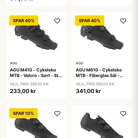
SPAR 40%
SPAR 40%
AGU
AGU
AGU M410 - Cykelsko
AGU M610 - Cykelsko
MTB - Velcro - Sort - Str.
MTB - Fiberglas Sål -
42
Sort - Str. 42
VEJL. PRIS 389,00 KR
VEJL. PRIS 569,00 KR
233,00 kr
341,00 kr
SPAR 10%