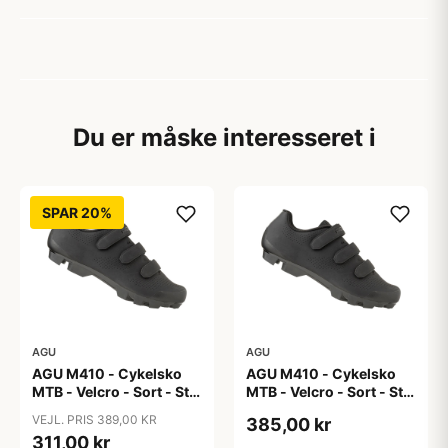
Du er måske interesseret i
SPAR 20%
AGU
AGU
AGU M410 - Cykelsko
AGU M410 - Cykelsko
MTB - Velcro - Sort - Str.
MTB - Velcro - Sort - Str.
39
41
VEJL. PRIS 389,00 KR
385,00 kr
311,00 kr