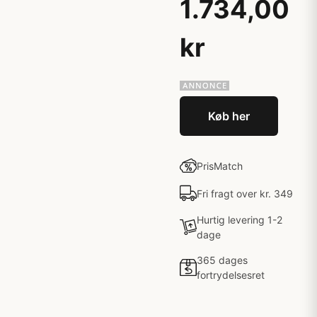
1.734,00
kr
Køb her
PrisMatch
Fri fragt over kr. 349
Hurtig levering 1-2
dage
365 dages
fortrydelsesret