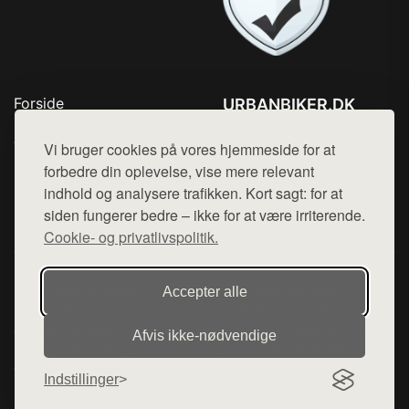
Forside
URBANBIKER.DK
Produkter
Tlf. 78768672
Top Rabatter
Vi bruger cookies på vores hjemmeside for at
Mail:
hej@want.dk
Blog
forbedre din oplevelse, vise mere relevant
Kontakt
indhold og analysere trafikken. Kort sagt: for at
Cookie- og privatlivspolitik
siden fungerer bedre – ikke for at være irriterende.
Cookie- og privatlivspolitik.
Denne side er en del af want.dk, der udgiver en række
Accepter alle
hjemmesider med præsentation af forskellige produkter fra
diverse webshops. Der sælges ikke varer fra denne side - vi
Afvis ikke‑nødvendige
henviser til de shops, som sælger varen. Vi har heller ikke
varerne på lager.
Indstillinger
© 2026 urbanbiker.dk. Alle rettigheder forbeholdes.