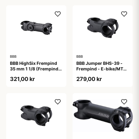
BBB
BBB
BBB HighSix Frempind
BBB Jumper BHS-39 -
35 mm 1 1/8 (Frempind
Frempind - E-bike/MTB -
længde: 90 mm)"
40 mm - Ø35 mm - Sort
321,00 kr
279,00 kr