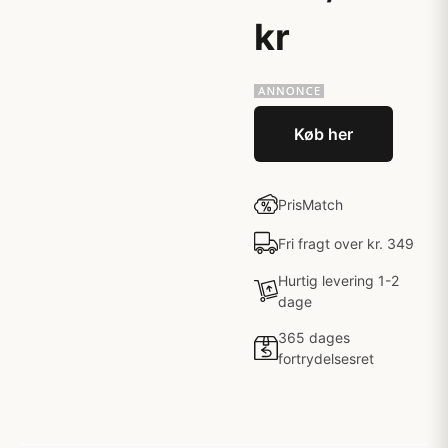
kr
Køb her
PrisMatch
Fri fragt over kr. 349
Hurtig levering 1-2
dage
365 dages
fortrydelsesret