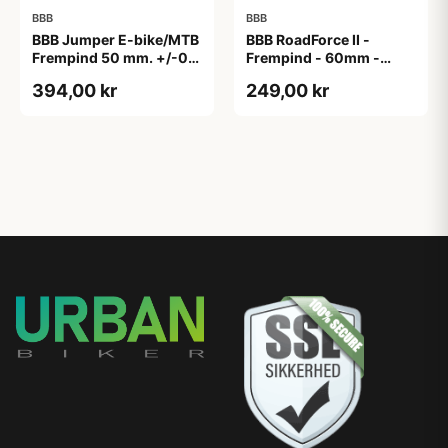
BBB
BBB
BBB Jumper E-bike/MTB
BBB RoadForce II -
Frempind 50 mm. +/-0
Frempind - 60mm -
Grader
ø31,8mm - Sort
394,00 kr
249,00 kr