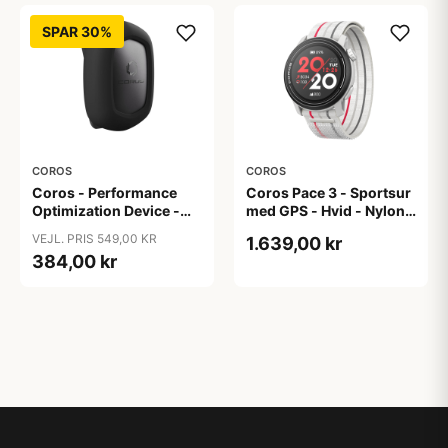
SPAR 30%
COROS
COROS
Coros - Performance
Coros Pace 3 - Sportsur
Optimization Device -
med GPS - Hvid - Nylon
Run Pod - Bruges med
Rem
VEJL. PRIS 549,00 KR
1.639,00 kr
Coros Ure
384,00 kr