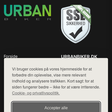
Forside
URBANBIKER.DK
Produkter
Tlf. 78768672
Top Rabatter
Vi bruger cookies på vores hjemmeside for at
Mail:
hej@want.dk
Blog
forbedre din oplevelse, vise mere relevant
Kontakt
indhold og analysere trafikken. Kort sagt: for at
Cookie- og privatlivspolitik
siden fungerer bedre – ikke for at være irriterende.
Cookie- og privatlivspolitik.
Denne side er en del af want.dk, der udgiver en række
Accepter alle