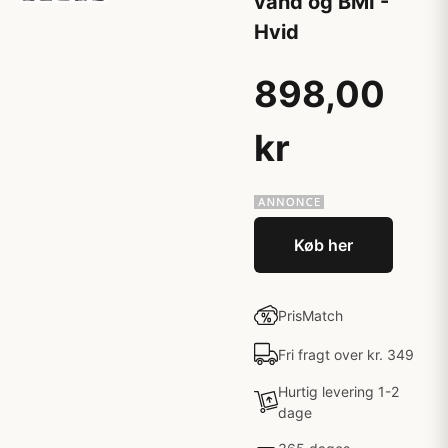
vand og BMI -
Hvid
898,00
kr
Køb her
PrisMatch
Fri fragt over kr. 349
Hurtig levering 1-2
dage