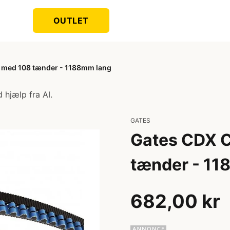
OUTLET
 med 108 tænder - 1188mm lang
 hjælp fra AI.
GATES
Gates CDX C
tænder - 11
682,00 kr