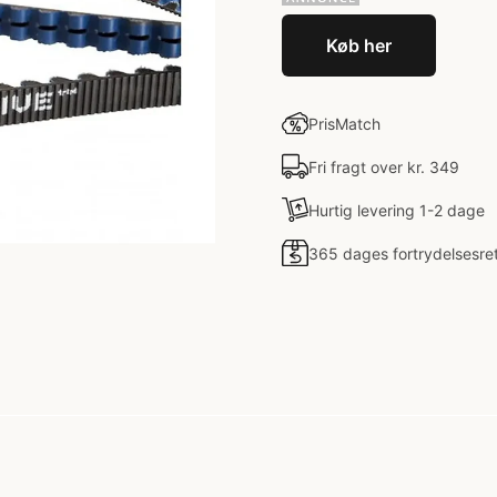
Køb her
PrisMatch
Fri fragt over kr. 349
Hurtig levering 1-2 dage
365 dages fortrydelsesre