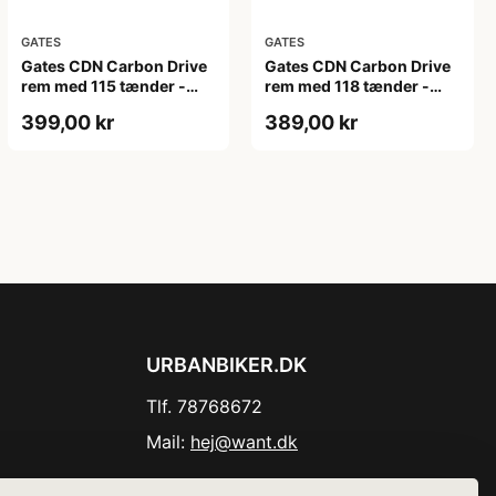
GATES
GATES
Gates CDN Carbon Drive
Gates CDN Carbon Drive
rem med 115 tænder -
rem med 118 tænder -
1265mm lang
1298mm lang
399,00 kr
389,00 kr
URBANBIKER.DK
Tlf. 78768672
Mail:
hej@want.dk
Cookie- og privatlivspolitik