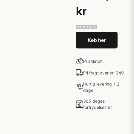
kr
Køb her
PrisMatch
Fri fragt over kr. 349
Hurtig levering 1-2
dage
365 dages
fortrydelsesret