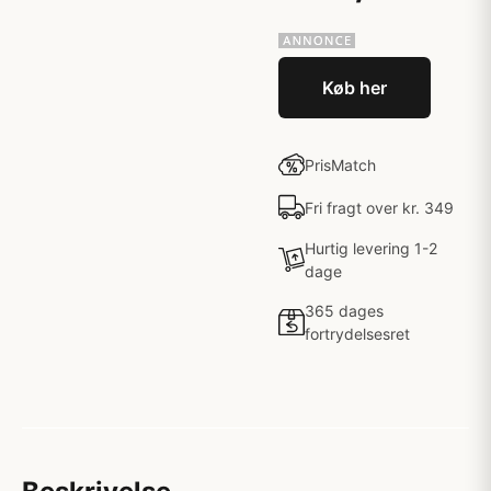
Køb her
PrisMatch
Fri fragt over kr. 349
Hurtig levering 1-2
dage
365 dages
fortrydelsesret