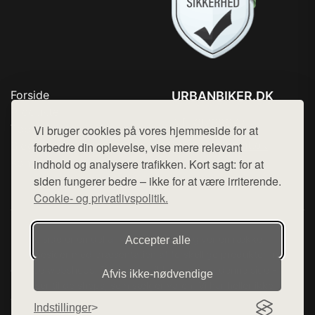
Forside
URBANBIKER.DK
Produkter
Tlf. 78768672
Top Rabatter
Vi bruger cookies på vores hjemmeside for at
Mail:
hej@want.dk
Blog
forbedre din oplevelse, vise mere relevant
Kontakt
indhold og analysere trafikken. Kort sagt: for at
Cookie- og privatlivspolitik
siden fungerer bedre – ikke for at være irriterende.
Cookie- og privatlivspolitik.
Denne side er en del af want.dk, der udgiver en række
Accepter alle
hjemmesider med præsentation af forskellige produkter fra
diverse webshops. Der sælges ikke varer fra denne side - vi
Afvis ikke‑nødvendige
henviser til de shops, som sælger varen. Vi har heller ikke
varerne på lager.
Indstillinger