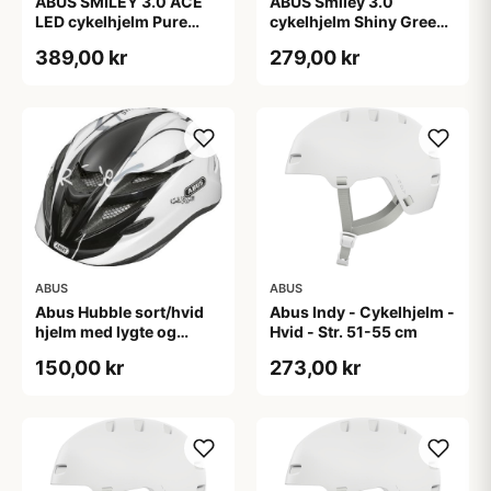
ABUS SMILEY 3.0 ACE
ABUS Smiley 3.0
LED cykelhjelm Pure
cykelhjelm Shiny Green
Mint
(Hjelmstørrelse: 45-50
389,00 kr
279,00 kr
cm)
ABUS
ABUS
Abus Hubble sort/hvid
Abus Indy - Cykelhjelm -
hjelm med lygte og
Hvid - Str. 51-55 cm
magnet spænde
150,00 kr
273,00 kr
(Hjelmstørrelse: 46-52
cm)