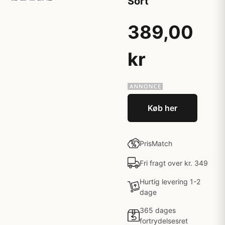
Sort
389,00
kr
Køb her
PrisMatch
Fri fragt over kr. 349
Hurtig levering 1-2
dage
365 dages
fortrydelsesret