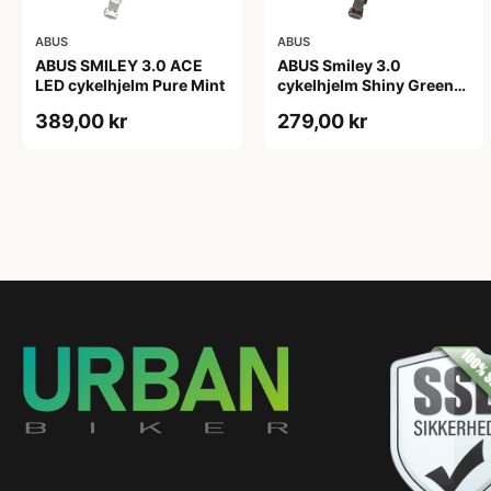
ABUS
ABUS
ABUS SMILEY 3.0 ACE
ABUS Smiley 3.0
LED cykelhjelm Pure Mint
cykelhjelm Shiny Green
(Hjelmstørrelse: 45-50
389,00 kr
279,00 kr
cm)