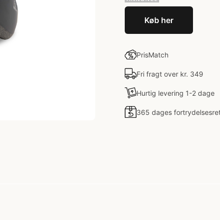
Køb her
PrisMatch
Fri fragt over kr. 349
Hurtig levering 1-2 dage
365 dages fortrydelsesre