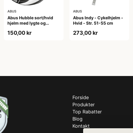
ABUS
ABUS
Abus Hubble sort/hvid
Abus Indy - Cykelhjelm -
hjelm med lygte og
Hvid - Str. 51-55 cm
magnet spænde
150,00 kr
273,00 kr
(Hjelmstørrelse: 46-52
cm)
Forside
Produkter
Top Rabatter
Blog
Kontakt