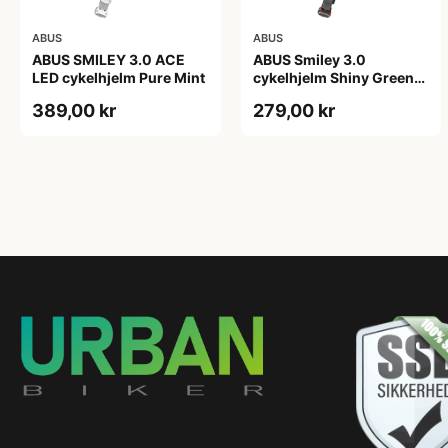
ABUS
ABUS
ABUS SMILEY 3.0 ACE
ABUS Smiley 3.0
LED cykelhjelm Pure Mint
cykelhjelm Shiny Green
(Hjelmstørrelse: 45-50
389,00 kr
279,00 kr
cm)