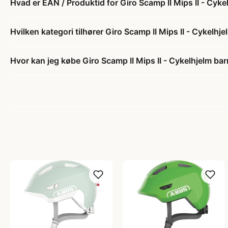
Hvad er EAN / Produktid for Giro Scamp II Mips II - Cykel
Hvilken kategori tilhører Giro Scamp II Mips II - Cykelhje
Hvor kan jeg købe Giro Scamp II Mips II - Cykelhjelm barn