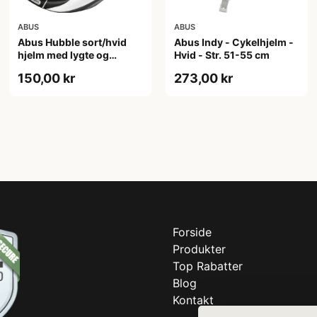
ABUS
ABUS
Abus Hubble sort/hvid
Abus Indy - Cykelhjelm -
hjelm med lygte og
Hvid - Str. 51-55 cm
magnet spænde
150,00 kr
273,00 kr
(Hjelmstørrelse: 46-52
cm)
Forside
Produkter
Top Rabatter
Blog
Kontakt