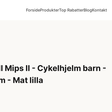
Forside
Produkter
Top Rabatter
Blog
Kontakt
I Mips II - Cykelhjelm barn -
 - Mat lilla