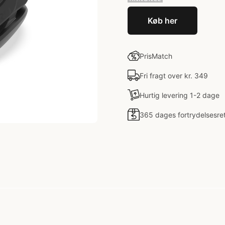
Køb her
PrisMatch
Fri fragt over kr. 349
Hurtig levering 1-2 dage
365 dages fortrydelsesre