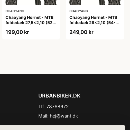
CHAOYANG
CHAOYANG
Chaoyang Hornet - MTB
Chaoyang Hornet - MTB
foldedæk 27,5x2,10 (52-
foldedæk 29x2,10 (54-
584) - Sort
622) - Sort
199,00 kr
249,00 kr
URBANBIKER.DK
Tlf. 78768672
Mail:
hej@want.dk
Cookie- og privatlivspolitik