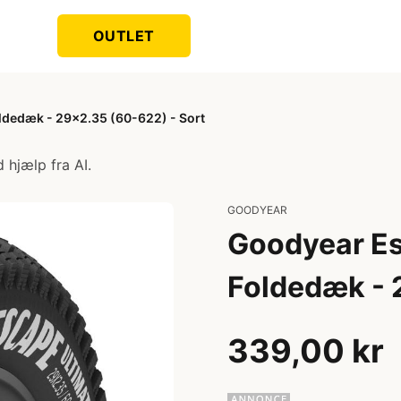
OUTLET
ldedæk - 29x2.35 (60-622) - Sort
 hjælp fra AI.
GOODYEAR
Goodyear Es
Foldedæk - 
339,00 kr