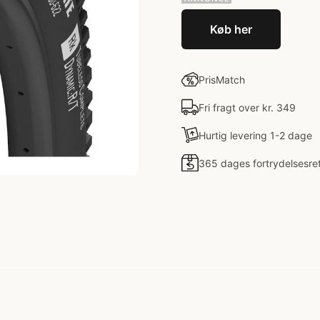
Køb her
PrisMatch
Fri fragt over kr. 349
Hurtig levering 1-2 dage
365 dages fortrydelsesre