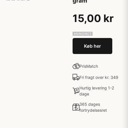
gram
15,00 kr
Køb her
PrisMatch
Fri fragt over kr. 349
Hurtig levering 1-2
dage
365 dages
fortrydelsesret