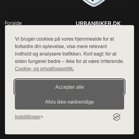
Forside
URBANBIKER.DK
Produkter
Tlf. 78768672
Top Rabatter
Vi bruger cookies på vores hjemmeside for at
Mail:
hej@want.dk
Blog
forbedre din oplevelse, vise mere relevant
Kontakt
indhold og analysere trafikken. Kort sagt: for at
Cookie- og privatlivspolitik
siden fungerer bedre – ikke for at være irriterende.
Cookie- og privatlivspolitik.
Denne side er en del af want.dk, der udgiver en række
Accepter alle
hjemmesider med præsentation af forskellige produkter fra
diverse webshops. Der sælges ikke varer fra denne side - vi
Afvis ikke‑nødvendige
henviser til de shops, som sælger varen. Vi har heller ikke
varerne på lager.
Indstillinger
© 2026 urbanbiker.dk. Alle rettigheder forbeholdes.