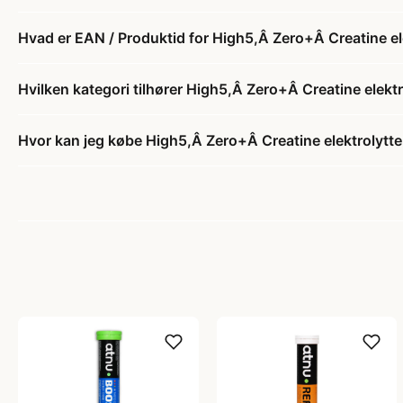
Hvad er EAN / Produktid for High5,Â Zero+Â Creatine el
Hvilken kategori tilhører High5,Â Zero+Â Creatine elekt
Hvor kan jeg købe High5,Â Zero+Â Creatine elektrolytte