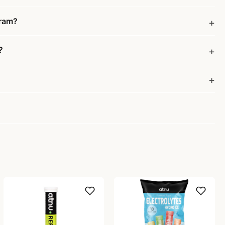
gram?
?