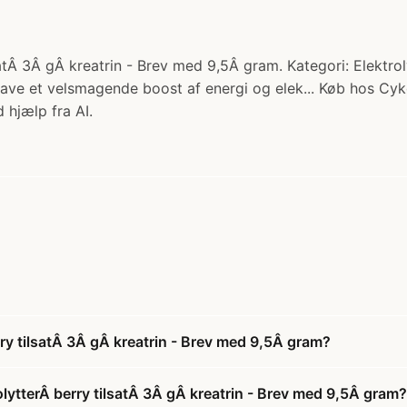
tÂ 3Â gÂ kreatrin - Brev med 9,5Â gram. Kategori: Elektrolyt
 have et velsmagende boost af energi og elek... Køb hos Cyk
 hjælp fra AI.
ry tilsatÂ 3Â gÂ kreatrin - Brev med 9,5Â gram?
lytterÂ berry tilsatÂ 3Â gÂ kreatrin - Brev med 9,5Â gram?