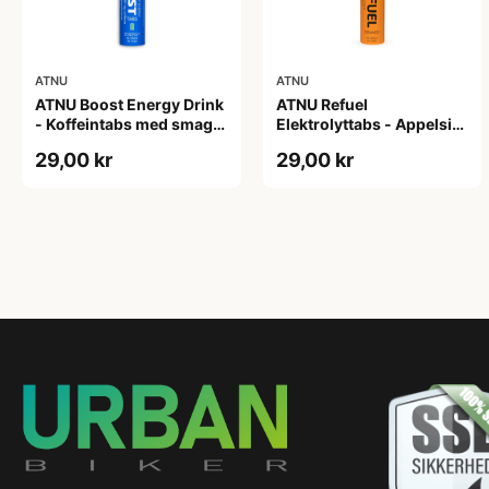
ATNU
ATNU
ATNU Boost Energy Drink
ATNU Refuel
- Koffeintabs med smag
Elektrolyttabs - Appelsin
af energidrik - 20 tabs
- 20 tabs
29,00 kr
29,00 kr