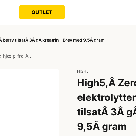
OUTLET
Â berry tilsatÂ 3Â gÂ kreatrin - Brev med 9,5Â gram
 hjælp fra AI.
HIGH5
High5,Â Zer
elektrolytte
tilsatÂ 3Â g
9,5Â gram