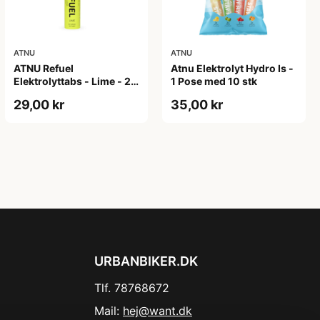
ATNU
ATNU
ATNU Refuel
Atnu Elektrolyt Hydro Is -
Elektrolyttabs - Lime - 20
1 Pose med 10 stk
tabs
29,00 kr
35,00 kr
URBANBIKER.DK
Tlf. 78768672
Mail:
hej@want.dk