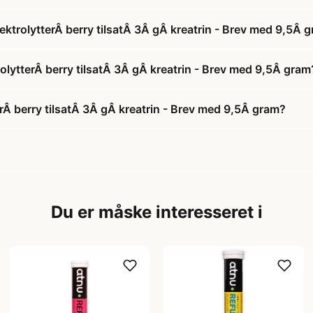
ektrolytterÂ berry tilsatÂ 3Â gÂ kreatrin - Brev med 9,5Â 
rolytterÂ berry tilsatÂ 3Â gÂ kreatrin - Brev med 9,5Â gram
rÂ berry tilsatÂ 3Â gÂ kreatrin - Brev med 9,5Â gram?
Du er måske interesseret i