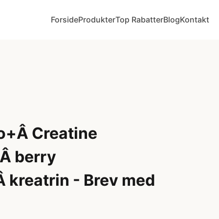
Forside
Produkter
Top Rabatter
Blog
Kontakt
o+Â Creatine
rÂ berry
Â kreatrin - Brev med