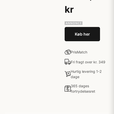
kr
Køb her
PrisMatch
Fri fragt over kr. 349
Hurtig levering 1-2
dage
365 dages
fortrydelsesret