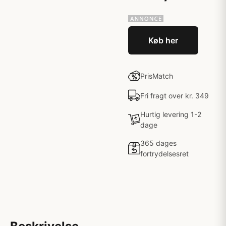
Køb her
PrisMatch
Fri fragt over kr. 349
Hurtig levering 1-2
dage
365 dages
fortrydelsesret