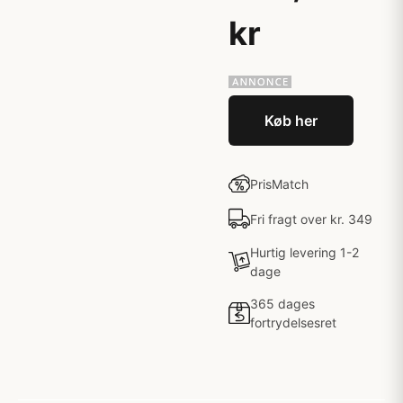
kr
Køb her
PrisMatch
Fri fragt over kr. 349
Hurtig levering 1-2
dage
365 dages
fortrydelsesret