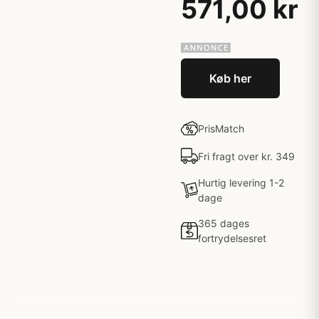
571,00 kr
Køb her
PrisMatch
Fri fragt over kr. 349
Hurtig levering 1-2
dage
365 dages
fortrydelsesret