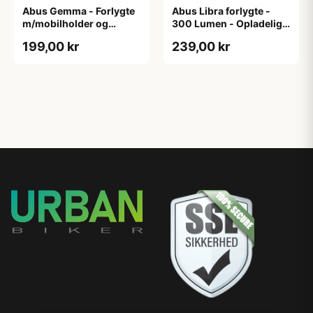
Abus Gemma - Forlygte
Abus Libra forlygte -
m/mobilholder og
300 Lumen - Opladelig -
powerbank - USB
Sort
199,00 kr
239,00 kr
opladelig