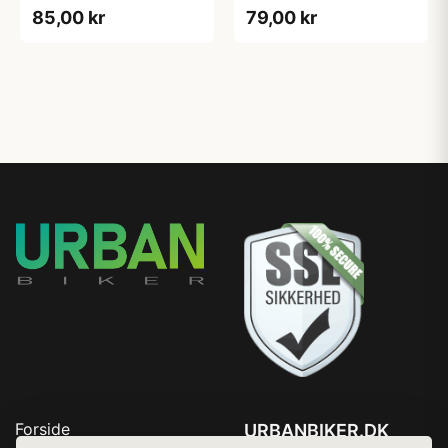
mm
55 mm
85,00 kr
79,00 kr
Forside
URBANBIKER.DK