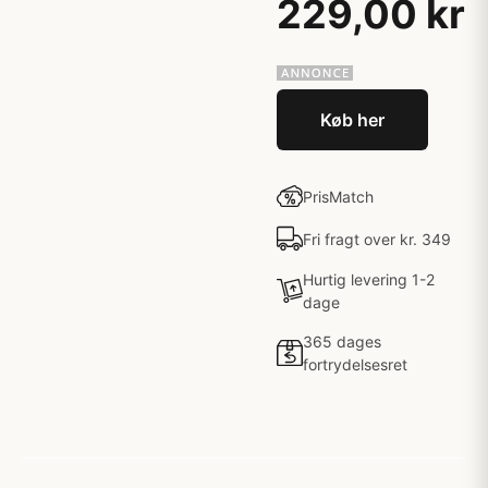
229,00 kr
Køb her
PrisMatch
Fri fragt over kr. 349
Hurtig levering 1-2
dage
365 dages
fortrydelsesret