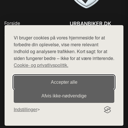
Forside
URBANBIKER.DK
Produkter
Tlf. 78768672
Top Rabatter
Vi bruger cookies på vores hjemmeside for at
Mail:
hej@want.dk
Blog
forbedre din oplevelse, vise mere relevant
Kontakt
indhold og analysere trafikken. Kort sagt: for at
Cookie- og privatlivspolitik
siden fungerer bedre – ikke for at være irriterende.
Cookie- og privatlivspolitik.
Denne side er en del af want.dk, der udgiver en række
Accepter alle
hjemmesider med præsentation af forskellige produkter fra
diverse webshops. Der sælges ikke varer fra denne side - vi
Afvis ikke‑nødvendige
henviser til de shops, som sælger varen. Vi har heller ikke
varerne på lager.
Indstillinger
© 2026 urbanbiker.dk. Alle rettigheder forbeholdes.