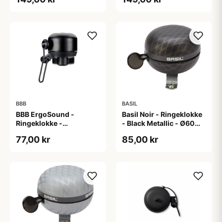
BBB
BASIL
BBB ErgoSound -
Basil Noir - Ringeklokke
Ringeklokke -
- Black Metallic - Ø60
Ø25,4/22,2 mm - Sort
mm
77,00 kr
85,00 kr