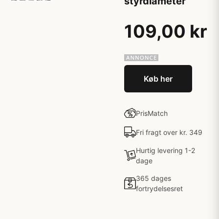
styrdiameter
109,00 kr
Køb her
PrisMatch
Fri fragt over kr. 349
Hurtig levering 1-2
dage
365 dages
fortrydelsesret