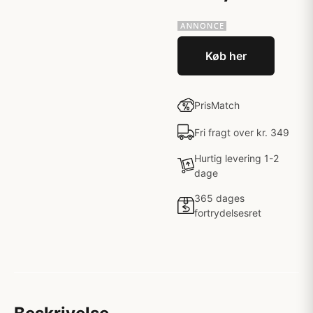
Køb her
PrisMatch
Fri fragt over kr. 349
Hurtig levering 1-2
dage
365 dages
fortrydelsesret