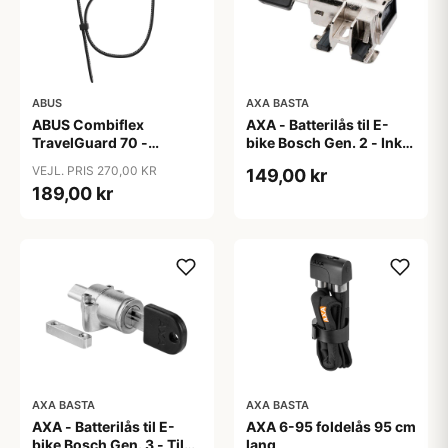
ABUS
AXA BASTA
ABUS Combiflex
AXA - Batterilås til E-
TravelGuard 70 -
bike Bosch Gen. 2 - Inkl.
Wirelås - Sort
2 nøgler
VEJL. PRIS 270,00 KR
149,00 kr
189,00 kr
AXA BASTA
AXA BASTA
AXA - Batterilås til E-
AXA 6-95 foldelås 95 cm
bike Bosch Gen. 3 - Til
lang