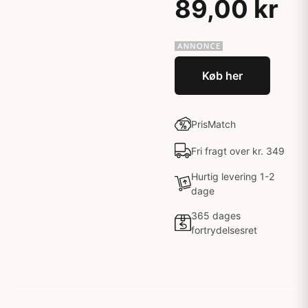
89,00 kr
Køb her
PrisMatch
Fri fragt over kr. 349
Hurtig levering 1-2
dage
365 dages
fortrydelsesret