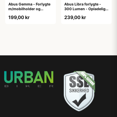
Abus Gemma - Forlygte
Abus Libra forlygte -
m/mobilholder og
300 Lumen - Opladelig -
powerbank - USB
Sort
199,00 kr
239,00 kr
opladelig