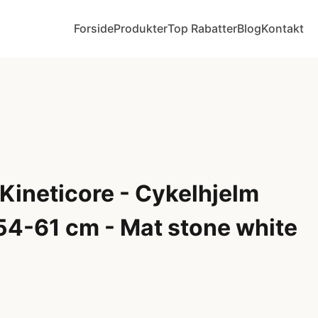
Forside
Produkter
Top Rabatter
Blog
Kontakt
Kineticore - Cykelhjelm
 54-61 cm - Mat stone white