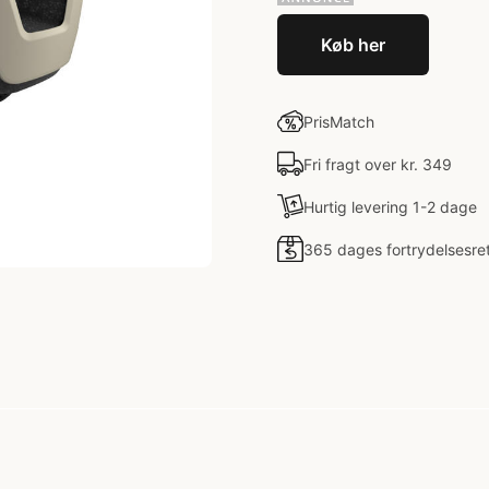
Køb her
PrisMatch
Fri fragt over kr. 349
Hurtig levering 1-2 dage
365 dages fortrydelsesre